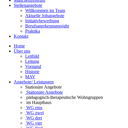
Mädchenzentrum
Stellenangebote
Willkommen im Team
Aktuelle Jobangebote
Initiativbewerbung
Berufsanerkennungsjahr
Praktika
Kontakt
Home
Über uns
Leitbild
Leitung
Vorstand
Historie
MAV
Angebote/ Leistungen
Stationäre Angebote
Stationäre Angebote
pädagogisch-therapeutische Wohngruppen
im Haupthaus
WG eins
WG zwei
WG drei
WG vier