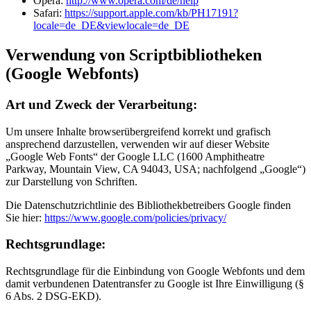
Opera:
http://www.opera.com/de/help
Safari:
https://support.apple.com/kb/PH17191?
locale=de_DE&viewlocale=de_DE
Verwendung von Scriptbibliotheken
(Google Webfonts)
Art und Zweck der Verarbeitung:
Um unsere Inhalte browserübergreifend korrekt und grafisch
ansprechend darzustellen, verwenden wir auf dieser Website
„Google Web Fonts“ der Google LLC (1600 Amphitheatre
Parkway, Mountain View, CA 94043, USA; nachfolgend „Google“)
zur Darstellung von Schriften.
Die Datenschutzrichtlinie des Bibliothekbetreibers Google finden
Sie hier:
https://www.google.com/policies/privacy/
Rechtsgrundlage:
Rechtsgrundlage für die Einbindung von Google Webfonts und dem
damit verbundenen Datentransfer zu Google ist Ihre Einwilligung (§
6 Abs. 2 DSG-EKD).