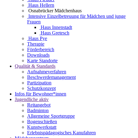
Haus Hellern
Osnabrücker Mädchenhaus
Intensive Einzelbetreuung für Mädchen und junge
Frauen
Haus Innenstadt
Haus Gretesch
Haus Pye
Therapie
Förderbereich
Downloads
Karte Standorte
Qualität & Standards
Aufnahmeverfahren
Beschwerdemanagement
Partizipation
Schutzkonzept
Infos für Bewohner*innen
Jugendliche aktiv
Reitangebot
Badminton
Allgemeine Sportgruppe
Bogenschießen
Kunstwerkstatt
Erlebnispädagogisches Kanufahren