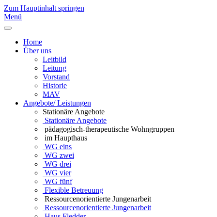
Zum Hauptinhalt springen
Menü
Home
Über uns
Leitbild
Leitung
Vorstand
Historie
MAV
Angebote/ Leistungen
Stationäre Angebote
Stationäre Angebote
pädagogisch-therapeutische Wohngruppen
im Haupthaus
WG eins
WG zwei
WG drei
WG vier
WG fünf
Flexible Betreuung
Ressourcenorientierte Jungenarbeit
Ressourcenorientierte Jungenarbeit
Haus Fledder