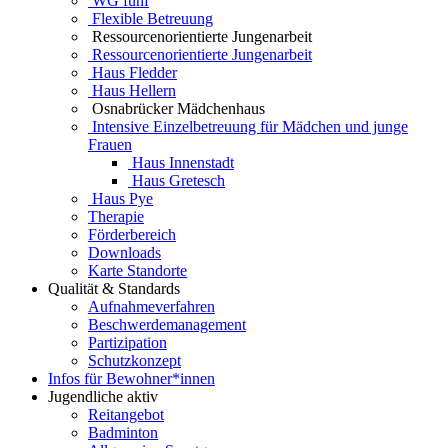
WG fünf
Flexible Betreuung
Ressourcenorientierte Jungenarbeit
Ressourcenorientierte Jungenarbeit
Haus Fledder
Haus Hellern
Osnabrücker Mädchenhaus
Intensive Einzelbetreuung für Mädchen und junge
Frauen
Haus Innenstadt
Haus Gretesch
Haus Pye
Therapie
Förderbereich
Downloads
Karte Standorte
Qualität & Standards
Aufnahmeverfahren
Beschwerdemanagement
Partizipation
Schutzkonzept
Infos für Bewohner*innen
Jugendliche aktiv
Reitangebot
Badminton