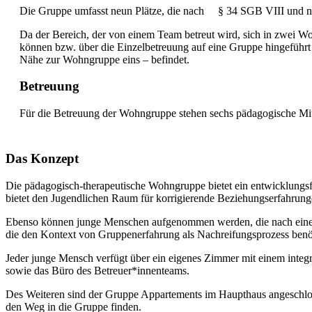
Die Gruppe umfasst neun Plätze, die nach § 34 SGB VIII und n
Da der Bereich, der von einem Team betreut wird, sich in zwei Wo
können bzw. über die Einzelbetreuung auf eine Gruppe hingeführt 
Nähe zur Wohngruppe eins – befindet.
Betreuung
Für die Betreuung der Wohngruppe stehen sechs pädagogische Mit
Das Konzept
Die pädagogisch-therapeutische Wohngruppe bietet ein entwicklung
bietet den Jugendlichen Raum für korrigierende Beziehungserfahrunge
Ebenso können junge Menschen aufgenommen werden, die nach einem 
die den Kontext von Gruppenerfahrung als Nachreifungsprozess benö
Jeder junge Mensch verfügt über ein eigenes Zimmer mit einem integ
sowie das Büro des Betreuer*innenteams.
Des Weiteren sind der Gruppe Appartements im Haupthaus angeschloss
den Weg in die Gruppe finden.