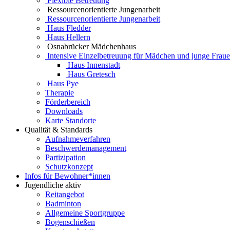
Flexible Betreuung
Ressourcenorientierte Jungenarbeit
Ressourcenorientierte Jungenarbeit
Haus Fledder
Haus Hellern
Osnabrücker Mädchenhaus
Intensive Einzelbetreuung für Mädchen und junge Frau
Haus Innenstadt
Haus Gretesch
Haus Pye
Therapie
Förderbereich
Downloads
Karte Standorte
Qualität & Standards
Aufnahmeverfahren
Beschwerdemanagement
Partizipation
Schutzkonzept
Infos für Bewohner*innen
Jugendliche aktiv
Reitangebot
Badminton
Allgemeine Sportgruppe
Bogenschießen