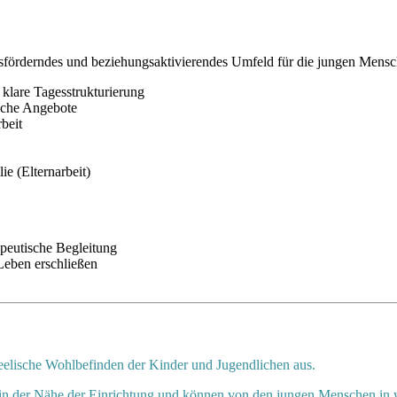
förderndes und beziehungsaktivierendes Umfeld für die jungen Mensche
klare Tagesstrukturierung
sche Angebote
beit
e (Elternarbeit)
apeutische Begleitung
Leben erschließen
seelische Wohlbefinden der Kinder und Jugendlichen aus.
in der Nähe der Einrichtung und können von den jungen Menschen in 