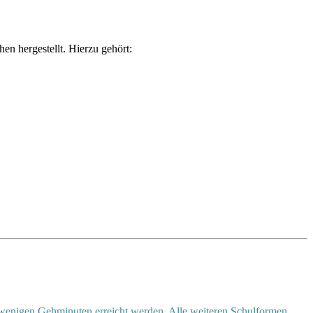
n hergestellt. Hierzu gehört:
wenigen Gehminuten erreicht werden. Alle weiteren Schulformen