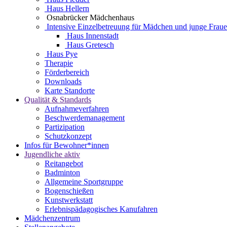
Haus Hellern
Osnabrücker Mädchenhaus
Intensive Einzelbetreuung für Mädchen und junge Frau
Haus Innenstadt
Haus Gretesch
Haus Pye
Therapie
Förderbereich
Downloads
Karte Standorte
Qualität & Standards
Aufnahmeverfahren
Beschwerdemanagement
Partizipation
Schutzkonzept
Infos für Bewohner*innen
Jugendliche aktiv
Reitangebot
Badminton
Allgemeine Sportgruppe
Bogenschießen
Kunstwerkstatt
Erlebnispädagogisches Kanufahren
Mädchenzentrum