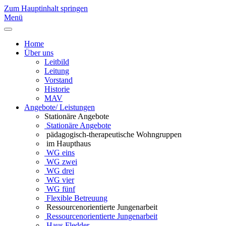
Zum Hauptinhalt springen
Menü
Home
Über uns
Leitbild
Leitung
Vorstand
Historie
MAV
Angebote/ Leistungen
Stationäre Angebote
Stationäre Angebote
pädagogisch-therapeutische Wohngruppen
im Haupthaus
WG eins
WG zwei
WG drei
WG vier
WG fünf
Flexible Betreuung
Ressourcenorientierte Jungenarbeit
Ressourcenorientierte Jungenarbeit
Haus Fledder