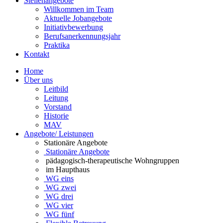
Stellenangebote
Willkommen im Team
Aktuelle Jobangebote
Initiativbewerbung
Berufsanerkennungsjahr
Praktika
Kontakt
Home
Über uns
Leitbild
Leitung
Vorstand
Historie
MAV
Angebote/ Leistungen
Stationäre Angebote
Stationäre Angebote
pädagogisch-therapeutische Wohngruppen
im Haupthaus
WG eins
WG zwei
WG drei
WG vier
WG fünf