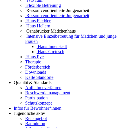
WG fünf
Flexible Betreuung
Ressourcenorientierte Jungenarbeit
Ressourcenorientierte Jungenarbeit
Haus Fledder
Haus Hellern
Osnabrücker Mädchenhaus
Intensive Einzelbetreuung für Mädchen und junge
Frauen
Haus Innenstadt
Haus Gretesch
Haus Pye
Therapie
Förderbereich
Downloads
Karte Standorte
Qualität & Standards
Aufnahmeverfahren
Beschwerdemanagement
Partizipation
Schutzkonzept
Infos für Bewohner*innen
Jugendliche aktiv
Reitangebot
Badminton