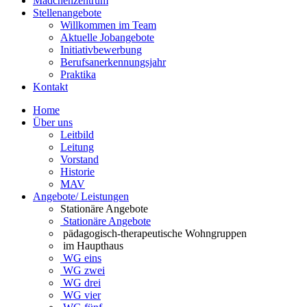
Mädchenzentrum
Stellenangebote
Willkommen im Team
Aktuelle Jobangebote
Initiativbewerbung
Berufsanerkennungsjahr
Praktika
Kontakt
Home
Über uns
Leitbild
Leitung
Vorstand
Historie
MAV
Angebote/ Leistungen
Stationäre Angebote
Stationäre Angebote
pädagogisch-therapeutische Wohngruppen
im Haupthaus
WG eins
WG zwei
WG drei
WG vier