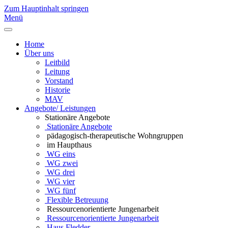
Zum Hauptinhalt springen
Menü
Home
Über uns
Leitbild
Leitung
Vorstand
Historie
MAV
Angebote/ Leistungen
Stationäre Angebote
Stationäre Angebote
pädagogisch-therapeutische Wohngruppen
im Haupthaus
WG eins
WG zwei
WG drei
WG vier
WG fünf
Flexible Betreuung
Ressourcenorientierte Jungenarbeit
Ressourcenorientierte Jungenarbeit
Haus Fledder