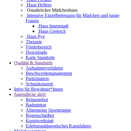
Haus Hellern
Osnabrücker Mädchenhaus
Intensive Einzelbetreuung für Mädchen und junge
Frauen
Haus Innenstadt
Haus Gretesch
Haus Pye
Therapie
Förderbereich
Downloads
Karte Standorte
Qualität & Standards
Aufnahmeverfahren
Beschwerdemanagement
Partizipation
Schutzkonzept
Infos für Bewohner*innen
Jugendliche aktiv
Reitangebot
Badminton
Allgemeine Sportgruppe
Bogenschießen
Kunstwerkstatt
Erlebnispädagogisches Kanufahren