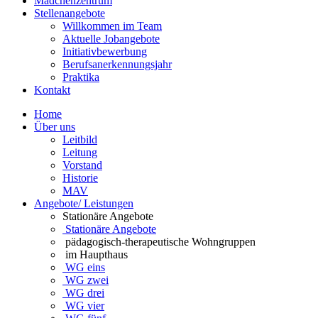
Mädchenzentrum
Stellenangebote
Willkommen im Team
Aktuelle Jobangebote
Initiativbewerbung
Berufsanerkennungsjahr
Praktika
Kontakt
Home
Über uns
Leitbild
Leitung
Vorstand
Historie
MAV
Angebote/ Leistungen
Stationäre Angebote
Stationäre Angebote
pädagogisch-therapeutische Wohngruppen
im Haupthaus
WG eins
WG zwei
WG drei
WG vier