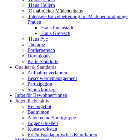
Haus Hellern
Osnabrücker Mädchenhaus
Intensive Einzelbetreuung für Mädchen und junge
Frauen
Haus Innenstadt
Haus Gretesch
Haus Pye
Therapie
Förderbereich
Downloads
Karte Standorte
Qualität & Standards
Aufnahmeverfahren
Beschwerdemanagement
Partizipation
Schutzkonzept
Infos für Bewohner*innen
Jugendliche aktiv
Reitangebot
Badminton
Allgemeine Sportgruppe
Bogenschießen
Kunstwerkstatt
Erlebnispädagogisches Kanufahren