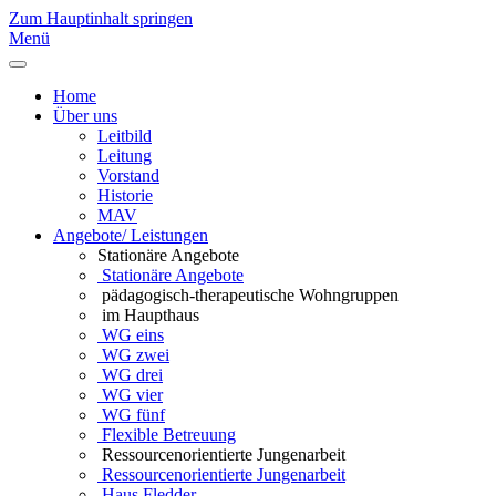
Zum Hauptinhalt springen
Menü
Home
Über uns
Leitbild
Leitung
Vorstand
Historie
MAV
Angebote/ Leistungen
Stationäre Angebote
Stationäre Angebote
pädagogisch-therapeutische Wohngruppen
im Haupthaus
WG eins
WG zwei
WG drei
WG vier
WG fünf
Flexible Betreuung
Ressourcenorientierte Jungenarbeit
Ressourcenorientierte Jungenarbeit
Haus Fledder