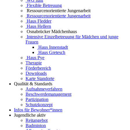
WG fünf
Flexible Betreuung
Ressourcenorientierte Jungenarbeit
Ressourcenorientierte Jungenarbeit
Haus Fledder
Haus Hellern
Osnabrücker Mädchenhaus
Intensive Einzelbetreuung für Mädchen und junge
Frauen
Haus Innenstadt
Haus Gretesch
Haus Pye
Therapie
Förderbereich
Downloads
Karte Standorte
Qualität & Standards
Aufnahmeverfahren
Beschwerdemanagement
Partizipation
Schutzkonzept
Infos für Bewohner*innen
Jugendliche aktiv
Reitangebot
Badminton