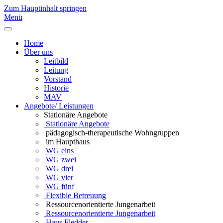
Zum Hauptinhalt springen
Menü
Home
Über uns
Leitbild
Leitung
Vorstand
Historie
MAV
Angebote/ Leistungen
Stationäre Angebote
Stationäre Angebote
pädagogisch-therapeutische Wohngruppen
im Haupthaus
WG eins
WG zwei
WG drei
WG vier
WG fünf
Flexible Betreuung
Ressourcenorientierte Jungenarbeit
Ressourcenorientierte Jungenarbeit
Haus Fledder