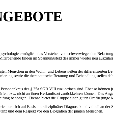
NGEBOTE
npsychologie ermöglicht das Verstehen von schwerwiegenden Belastung
itarbeitende finden im Spannungsfeld des immer wieder neu auszutar
gen Menschen in den Wohn- und Lebenswelten der differenzierten Betr
rderung sowie die therapeutische Beratung und Behandlung stellen dabe
ersonenkreis des § 35a SGB VIII zuzuordnen sind. Ebenso können j
rfen bzw. nicht an ihren Herkunftsort zurückkehren können. Das Angebo
ung benötigen. Ebenso bietet die Gruppe einen guten Ort für junge Me
entiert sich auf Basis interdisziplinärer Diagnostik individuell an de
eptanz und dem Respekt vor den Biografien der jungen Menschen.