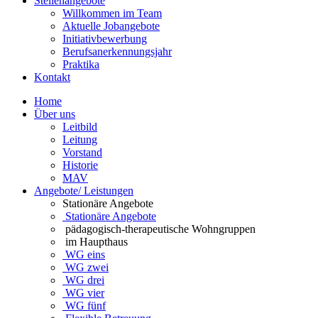
Stellenangebote
Willkommen im Team
Aktuelle Jobangebote
Initiativbewerbung
Berufsanerkennungsjahr
Praktika
Kontakt
Home
Über uns
Leitbild
Leitung
Vorstand
Historie
MAV
Angebote/ Leistungen
Stationäre Angebote
Stationäre Angebote
pädagogisch-therapeutische Wohngruppen
im Haupthaus
WG eins
WG zwei
WG drei
WG vier
WG fünf