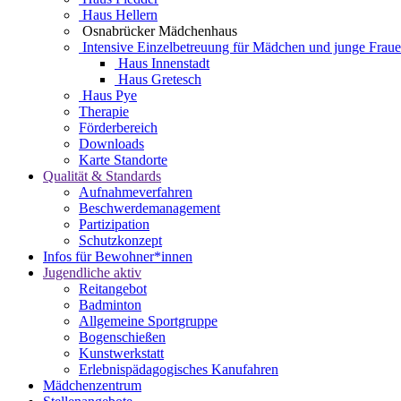
Haus Hellern
Osnabrücker Mädchenhaus
Intensive Einzelbetreuung für Mädchen und junge Frau
Haus Innenstadt
Haus Gretesch
Haus Pye
Therapie
Förderbereich
Downloads
Karte Standorte
Qualität & Standards
Aufnahmeverfahren
Beschwerdemanagement
Partizipation
Schutzkonzept
Infos für Bewohner*innen
Jugendliche aktiv
Reitangebot
Badminton
Allgemeine Sportgruppe
Bogenschießen
Kunstwerkstatt
Erlebnispädagogisches Kanufahren
Mädchenzentrum