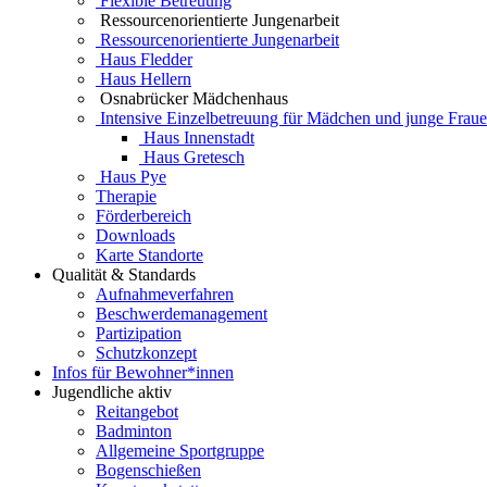
Flexible Betreuung
Ressourcenorientierte Jungenarbeit
Ressourcenorientierte Jungenarbeit
Haus Fledder
Haus Hellern
Osnabrücker Mädchenhaus
Intensive Einzelbetreuung für Mädchen und junge Frau
Haus Innenstadt
Haus Gretesch
Haus Pye
Therapie
Förderbereich
Downloads
Karte Standorte
Qualität & Standards
Aufnahmeverfahren
Beschwerdemanagement
Partizipation
Schutzkonzept
Infos für Bewohner*innen
Jugendliche aktiv
Reitangebot
Badminton
Allgemeine Sportgruppe
Bogenschießen