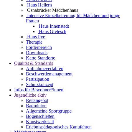
Haus Hellern
Osnabrücker Mädchenhaus
Intensive Einzelbetreuung für Mädchen und junge
Frauen
Haus Innenstadt
Haus Gretesch
Haus Pye
Therapie
Förderbereich
Downloads
Karte Standorte
Qualität & Standards
Aufnahmeverfahren
Beschwerdemanagement
Partizipation
Schutzkonzept
Infos für Bewohner*innen
Jugendliche aktiv
Reitangebot
Badminton
Allgemeine Sportgruppe
Bogenschießen
Kunstwerkstatt
Erlebnispädagogisches Kanufahren