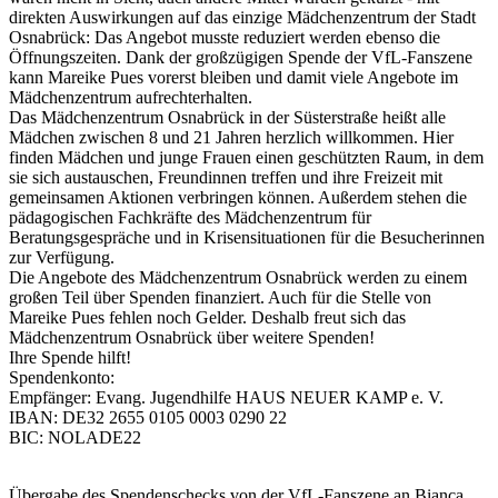
direkten Auswirkungen auf das einzige Mädchenzentrum der Stadt
Osnabrück: Das Angebot musste reduziert werden ebenso die
Öffnungszeiten. Dank der großzügigen Spende der VfL-Fanszene
kann Mareike Pues vorerst bleiben und damit viele Angebote im
Mädchenzentrum aufrechterhalten.
Das Mädchenzentrum Osnabrück in der Süsterstraße heißt alle
Mädchen zwischen 8 und 21 Jahren herzlich willkommen. Hier
finden Mädchen und junge Frauen einen geschützten Raum, in dem
sie sich austauschen, Freundinnen treffen und ihre Freizeit mit
gemeinsamen Aktionen verbringen können. Außerdem stehen die
pädagogischen Fachkräfte des Mädchenzentrum für
Beratungsgespräche und in Krisensituationen für die Besucherinnen
zur Verfügung.
Die Angebote des Mädchenzentrum Osnabrück werden zu einem
großen Teil über Spenden finanziert. Auch für die Stelle von
Mareike Pues fehlen noch Gelder. Deshalb freut sich das
Mädchenzentrum Osnabrück über weitere Spenden!
Ihre Spende hilft!
Spendenkonto:
Empfänger: Evang. Jugendhilfe HAUS NEUER KAMP e. V.
IBAN: DE32 2655 0105 0003 0290 22
BIC: NOLADE22
Übergabe des Spendenschecks von der VfL-Fanszene an Bianca