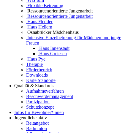
WG fünf
Flexible Betreuung
Ressourcenorientierte Jungenarbeit
Ressourcenorientierte Jungenarbeit
Haus Fledder
Haus Hellern
Osnabrücker Mädchenhaus
Intensive Einzelbetreuung für Mädchen und junge
Frauen
Haus Innenstadt
Haus Gretesch
Haus Pye
Therapie
Förderbereich
Downloads
Karte Standorte
Qualität & Standards
Aufnahmeverfahren
Beschwerdemanagement
Partizipation
Schutzkonzept
Infos für Bewohner*innen
Jugendliche aktiv
Reitangebot
Badminton