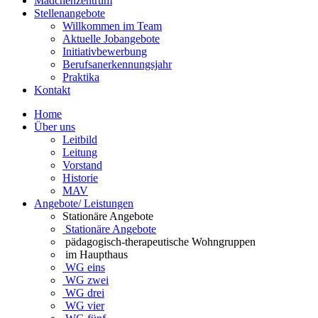
Mädchenzentrum
Stellenangebote
Willkommen im Team
Aktuelle Jobangebote
Initiativbewerbung
Berufsanerkennungsjahr
Praktika
Kontakt
Home
Über uns
Leitbild
Leitung
Vorstand
Historie
MAV
Angebote/ Leistungen
Stationäre Angebote
Stationäre Angebote
pädagogisch-therapeutische Wohngruppen
im Haupthaus
WG eins
WG zwei
WG drei
WG vier