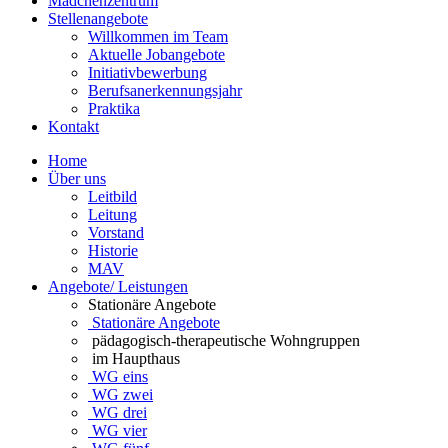
Mädchenzentrum
Stellenangebote
Willkommen im Team
Aktuelle Jobangebote
Initiativbewerbung
Berufsanerkennungsjahr
Praktika
Kontakt
Home
Über uns
Leitbild
Leitung
Vorstand
Historie
MAV
Angebote/ Leistungen
Stationäre Angebote
Stationäre Angebote
pädagogisch-therapeutische Wohngruppen
im Haupthaus
WG eins
WG zwei
WG drei
WG vier