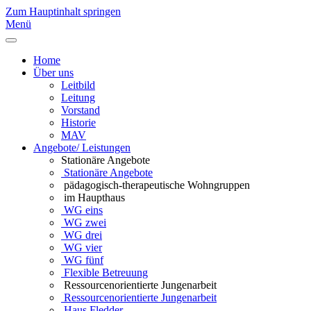
Zum Hauptinhalt springen
Menü
Home
Über uns
Leitbild
Leitung
Vorstand
Historie
MAV
Angebote/ Leistungen
Stationäre Angebote
Stationäre Angebote
pädagogisch-therapeutische Wohngruppen
im Haupthaus
WG eins
WG zwei
WG drei
WG vier
WG fünf
Flexible Betreuung
Ressourcenorientierte Jungenarbeit
Ressourcenorientierte Jungenarbeit
Haus Fledder