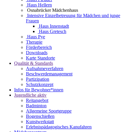
Haus Hellern
Osnabrücker Mädchenhaus
Intensive Einzelbetreuung für Mädchen und junge
Frauen
Haus Innenstadt
Haus Gretesch
Haus Pye
Therapie
Förderbereich
Downloads
Karte Standorte
Qualität & Standards
Aufnahmeverfahren
Beschwerdemanagement
Partizipation
Schutzkonzept
Infos für Bewohner*innen
Jugendliche aktiv
Reitangebot
Badminton
Allgemeine Sportgruppe
Bogenschießen
Kunstwerkstatt
Erlebnispädagogisches Kanufahren