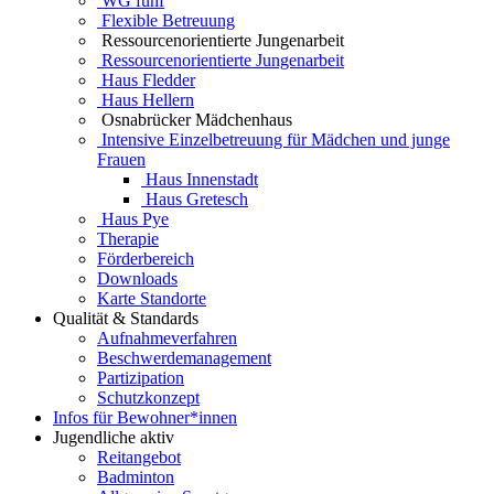
WG fünf
Flexible Betreuung
Ressourcenorientierte Jungenarbeit
Ressourcenorientierte Jungenarbeit
Haus Fledder
Haus Hellern
Osnabrücker Mädchenhaus
Intensive Einzelbetreuung für Mädchen und junge
Frauen
Haus Innenstadt
Haus Gretesch
Haus Pye
Therapie
Förderbereich
Downloads
Karte Standorte
Qualität & Standards
Aufnahmeverfahren
Beschwerdemanagement
Partizipation
Schutzkonzept
Infos für Bewohner*innen
Jugendliche aktiv
Reitangebot
Badminton