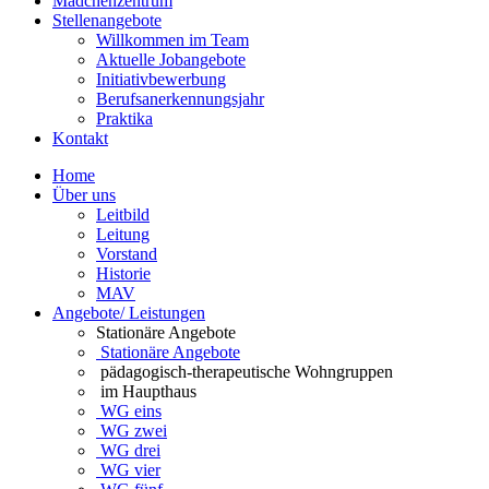
Mädchenzentrum
Stellenangebote
Willkommen im Team
Aktuelle Jobangebote
Initiativbewerbung
Berufsanerkennungsjahr
Praktika
Kontakt
Home
Über uns
Leitbild
Leitung
Vorstand
Historie
MAV
Angebote/ Leistungen
Stationäre Angebote
Stationäre Angebote
pädagogisch-therapeutische Wohngruppen
im Haupthaus
WG eins
WG zwei
WG drei
WG vier