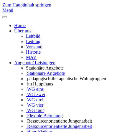
Zum Hauptinhalt springen
Menü
Home
Über uns
Leitbild
Leitung
Vorstand
Historie
MAV
Angebote/ Leistungen
Stationäre Angebote
Stationäre Angebote
pädagogisch-therapeutische Wohngruppen
im Haupthaus
WG eins
WG zwei
WG drei
WG vier
WG fünf
Flexible Betreuung
Ressourcenorientierte Jungenarbeit
Ressourcenorientierte Jungenarbeit
Haus Fledder