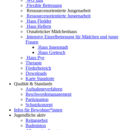
WG fünf
Flexible Betreuung
Ressourcenorientierte Jungenarbeit
Ressourcenorientierte Jungenarbeit
Haus Fledder
Haus Hellern
Osnabrücker Mädchenhaus
Intensive Einzelbetreuung für Mädchen und junge
Frauen
Haus Innenstadt
Haus Gretesch
Haus Pye
Therapie
Förderbereich
Downloads
Karte Standorte
Qualität & Standards
Aufnahmeverfahren
Beschwerdemanagement
Partizipation
Schutzkonzept
Infos für Bewohner*innen
Jugendliche aktiv
Reitangebot
Badminton