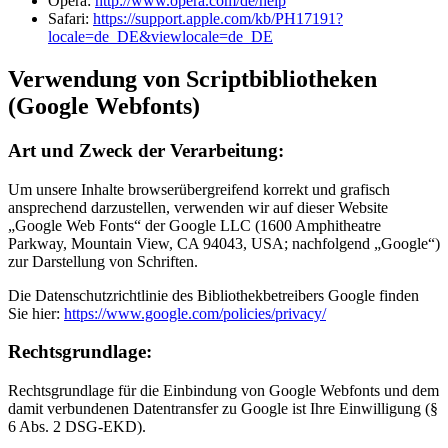
Opera:
http://www.opera.com/de/help
Safari:
https://support.apple.com/kb/PH17191?
locale=de_DE&viewlocale=de_DE
Verwendung von Scriptbibliotheken
(Google Webfonts)
Art und Zweck der Verarbeitung:
Um unsere Inhalte browserübergreifend korrekt und grafisch
ansprechend darzustellen, verwenden wir auf dieser Website
„Google Web Fonts“ der Google LLC (1600 Amphitheatre
Parkway, Mountain View, CA 94043, USA; nachfolgend „Google“)
zur Darstellung von Schriften.
Die Datenschutzrichtlinie des Bibliothekbetreibers Google finden
Sie hier:
https://www.google.com/policies/privacy/
Rechtsgrundlage:
Rechtsgrundlage für die Einbindung von Google Webfonts und dem
damit verbundenen Datentransfer zu Google ist Ihre Einwilligung (§
6 Abs. 2 DSG-EKD).