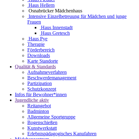
Haus Hellern
Osnabrücker Mädchenhaus
Intensive Einzelbetreuung für Mädchen und junge
Frauen
Haus Innenstadt
Haus Gretesch
Haus Pye
Therapie
Förderbereich
Downloads
Karte Standorte
Qualität & Standards
Aufnahmeverfahren
Beschwerdemanagement
Partizipation
Schutzkonzept
Infos für Bewohner*innen
Jugendliche aktiv
Reitangebot
Badminton
Allgemeine Sportgruppe
Bogenschießen
Kunstwerkstatt
Erlebnispädagogisches Kanufahren