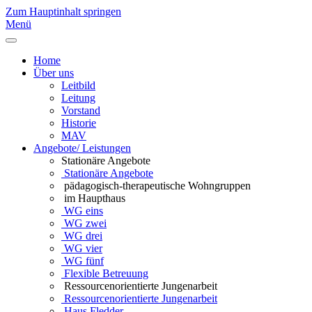
Zum Hauptinhalt springen
Menü
Home
Über uns
Leitbild
Leitung
Vorstand
Historie
MAV
Angebote/ Leistungen
Stationäre Angebote
Stationäre Angebote
pädagogisch-therapeutische Wohngruppen
im Haupthaus
WG eins
WG zwei
WG drei
WG vier
WG fünf
Flexible Betreuung
Ressourcenorientierte Jungenarbeit
Ressourcenorientierte Jungenarbeit
Haus Fledder