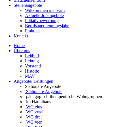
Mädchenzentrum
Stellenangebote
Willkommen im Team
Aktuelle Jobangebote
Initiativbewerbung
Berufsanerkennungsjahr
Praktika
Kontakt
Home
Über uns
Leitbild
Leitung
Vorstand
Historie
MAV
Angebote/ Leistungen
Stationäre Angebote
Stationäre Angebote
pädagogisch-therapeutische Wohngruppen
im Haupthaus
WG eins
WG zwei
WG drei
WG vier