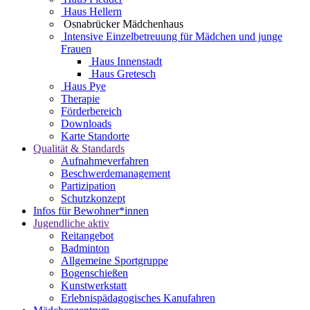
Haus Hellern
Osnabrücker Mädchenhaus
Intensive Einzelbetreuung für Mädchen und junge
Frauen
Haus Innenstadt
Haus Gretesch
Haus Pye
Therapie
Förderbereich
Downloads
Karte Standorte
Qualität & Standards
Aufnahmeverfahren
Beschwerdemanagement
Partizipation
Schutzkonzept
Infos für Bewohner*innen
Jugendliche aktiv
Reitangebot
Badminton
Allgemeine Sportgruppe
Bogenschießen
Kunstwerkstatt
Erlebnispädagogisches Kanufahren