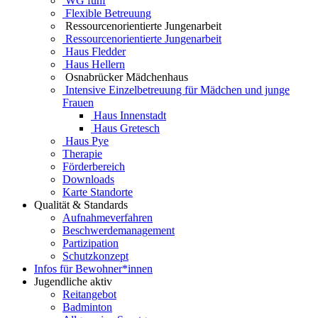
WG fünf
Flexible Betreuung
Ressourcenorientierte Jungenarbeit
Ressourcenorientierte Jungenarbeit
Haus Fledder
Haus Hellern
Osnabrücker Mädchenhaus
Intensive Einzelbetreuung für Mädchen und junge
Frauen
Haus Innenstadt
Haus Gretesch
Haus Pye
Therapie
Förderbereich
Downloads
Karte Standorte
Qualität & Standards
Aufnahmeverfahren
Beschwerdemanagement
Partizipation
Schutzkonzept
Infos für Bewohner*innen
Jugendliche aktiv
Reitangebot
Badminton