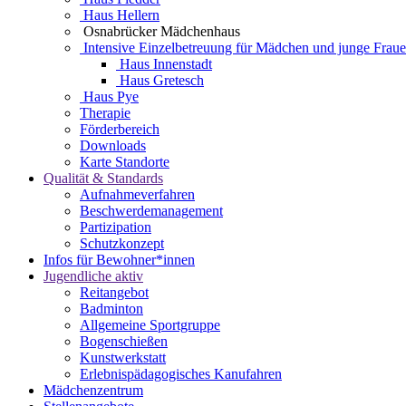
Haus Hellern
Osnabrücker Mädchenhaus
Intensive Einzelbetreuung für Mädchen und junge Frau
Haus Innenstadt
Haus Gretesch
Haus Pye
Therapie
Förderbereich
Downloads
Karte Standorte
Qualität & Standards
Aufnahmeverfahren
Beschwerdemanagement
Partizipation
Schutzkonzept
Infos für Bewohner*innen
Jugendliche aktiv
Reitangebot
Badminton
Allgemeine Sportgruppe
Bogenschießen
Kunstwerkstatt
Erlebnispädagogisches Kanufahren
Mädchenzentrum