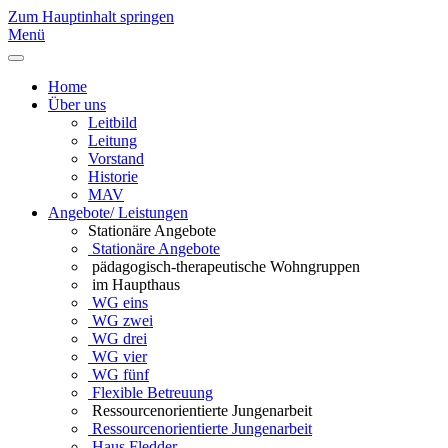
Zum Hauptinhalt springen
Menü
Home
Über uns
Leitbild
Leitung
Vorstand
Historie
MAV
Angebote/ Leistungen
Stationäre Angebote
Stationäre Angebote
pädagogisch-therapeutische Wohngruppen
im Haupthaus
WG eins
WG zwei
WG drei
WG vier
WG fünf
Flexible Betreuung
Ressourcenorientierte Jungenarbeit
Ressourcenorientierte Jungenarbeit
Haus Fledder