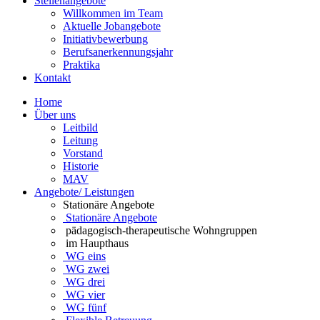
Stellenangebote
Willkommen im Team
Aktuelle Jobangebote
Initiativbewerbung
Berufsanerkennungsjahr
Praktika
Kontakt
Home
Über uns
Leitbild
Leitung
Vorstand
Historie
MAV
Angebote/ Leistungen
Stationäre Angebote
Stationäre Angebote
pädagogisch-therapeutische Wohngruppen
im Haupthaus
WG eins
WG zwei
WG drei
WG vier
WG fünf