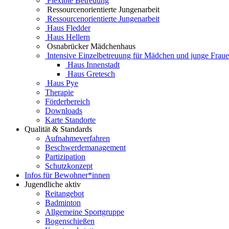
Flexible Betreuung
Ressourcenorientierte Jungenarbeit
Ressourcenorientierte Jungenarbeit
Haus Fledder
Haus Hellern
Osnabrücker Mädchenhaus
Intensive Einzelbetreuung für Mädchen und junge Frau
Haus Innenstadt
Haus Gretesch
Haus Pye
Therapie
Förderbereich
Downloads
Karte Standorte
Qualität & Standards
Aufnahmeverfahren
Beschwerdemanagement
Partizipation
Schutzkonzept
Infos für Bewohner*innen
Jugendliche aktiv
Reitangebot
Badminton
Allgemeine Sportgruppe
Bogenschießen